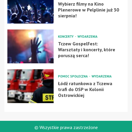
Wybierz filmy na Kino
Plenerowe w Pelplinie już 30
sierpnia!
KONCERTY
WYDARZENIA
Tczew GospelFest:
Warsztaty i koncerty, które
poruszą serca!
POMOC SPOŁECZNA
WYDARZENIA
Łódź ratunkowa z Tczewa
trafi do OSP w Kolonii
Ostrowickiej
© Wszystkie prawa zastrzeżone