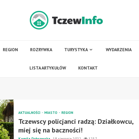
REGION
ROZRYWKA
TURYSTYKA
WYDARZENIA
LISTA ARTYKUŁÓW
KONTAKT
AKTUALNOŚCI
MIASTO
REGION
Tczewscy policjanci radzą: Działkowcu,
miej się na baczności!
Kamila Dąbrowska
18 sierpnia 2022
1257