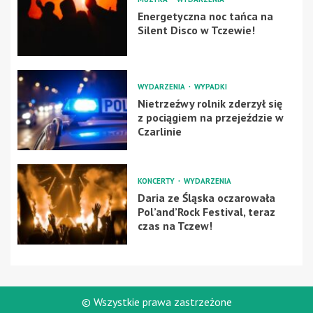
Energetyczna noc tańca na
Silent Disco w Tczewie!
WYDARZENIA
WYPADKI
Nietrzeźwy rolnik zderzył się
z pociągiem na przejeździe w
Czarlinie
KONCERTY
WYDARZENIA
Daria ze Śląska oczarowała
Pol’and’Rock Festival, teraz
czas na Tczew!
© Wszystkie prawa zastrzeżone