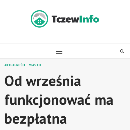
Skip
to
content
PRIMARY
MENU
AKTUALNOŚCI
MIASTO
Od września
funkcjonować ma
bezpłatna