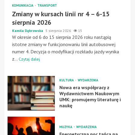
KOMUNIKACJA
TRANSPORT
Zmiany w kursach linii nr 4 – 6-15
sierpnia 2026
Kamila Dąbrowska
5 sierpnia 2026
15
W okresie od 6 do 15 sierpnia 2026 roku nastąpią
istotne zmiany w funkcjonowaniu linii autobusowej
numer 4. Decyzja o modyfikacji rozkładu jazdy wynika
z...
Czytaj dalej
KULTURA
WYDARZENIA
Nowa era współpracy z
Wydawnictwem Naukowym
UMK: promujemy literaturę i
naukę
MUZYKA
WYDARZENIA
Energetyczna noc tańca na