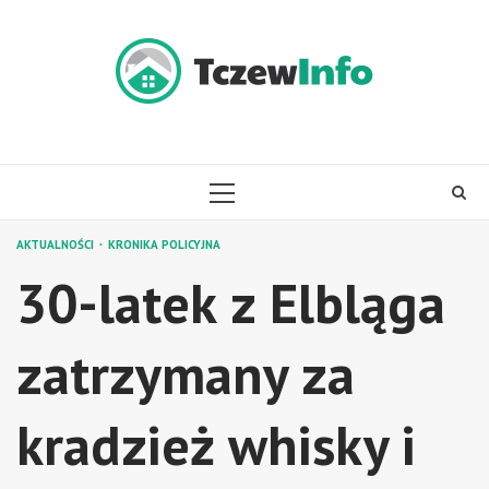
Skip
to
content
PRIMARY
MENU
AKTUALNOŚCI
KRONIKA POLICYJNA
30-latek z Elbląga
zatrzymany za
kradzież whisky i