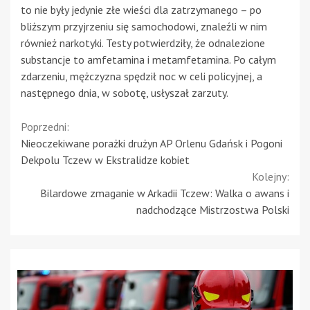
to nie były jedynie złe wieści dla zatrzymanego – po
bliższym przyjrzeniu się samochodowi, znaleźli w nim
również narkotyki. Testy potwierdziły, że odnalezione
substancje to amfetamina i metamfetamina. Po całym
zdarzeniu, mężczyzna spędził noc w celi policyjnej, a
następnego dnia, w sobotę, usłyszał zarzuty.
Continue
Poprzedni:
Nieoczekiwane porażki drużyn AP Orlenu Gdańsk i Pogoni
Reading
Dekpolu Tczew w Ekstralidze kobiet
Kolejny:
Bilardowe zmaganie w Arkadii Tczew: Walka o awans i
nadchodzące Mistrzostwa Polski