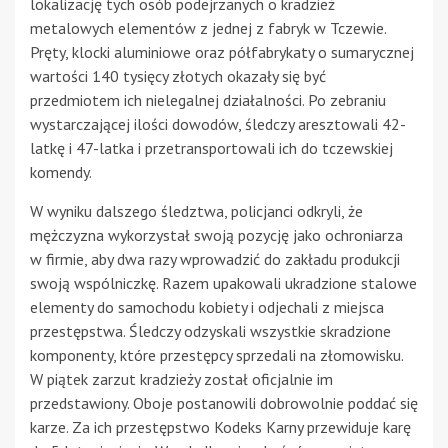
lokalizację tych osób podejrzanych o kradzież
metalowych elementów z jednej z fabryk w Tczewie.
Pręty, klocki aluminiowe oraz półfabrykaty o sumarycznej
wartości 140 tysięcy złotych okazały się być
przedmiotem ich nielegalnej działalności. Po zebraniu
wystarczającej ilości dowodów, śledczy aresztowali 42-
latkę i 47-latka i przetransportowali ich do tczewskiej
komendy.
W wyniku dalszego śledztwa, policjanci odkryli, że
mężczyzna wykorzystał swoją pozycję jako ochroniarza
w firmie, aby dwa razy wprowadzić do zakładu produkcji
swoją wspólniczkę. Razem upakowali ukradzione stalowe
elementy do samochodu kobiety i odjechali z miejsca
przestępstwa. Śledczy odzyskali wszystkie skradzione
komponenty, które przestępcy sprzedali na złomowisku.
W piątek zarzut kradzieży został oficjalnie im
przedstawiony. Oboje postanowili dobrowolnie poddać się
karze. Za ich przestępstwo Kodeks Karny przewiduje karę