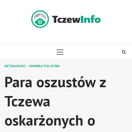
Skip
to
content
PRIMARY
MENU
AKTUALNOŚCI
KRONIKA POLICYJNA
Para oszustów z
Tczewa
oskarżonych o