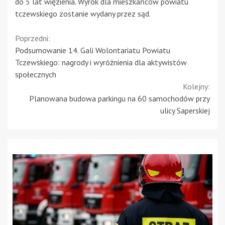
do 5 lat więzienia. Wyrok dla mieszkańców powiatu
tczewskiego zostanie wydany przez sąd.
Continue
Poprzedni:
Podsumowanie 14. Gali Wolontariatu Powiatu
Reading
Tczewskiego: nagrody i wyróżnienia dla aktywistów
społecznych
Kolejny:
Planowana budowa parkingu na 60 samochodów przy
ulicy Saperskiej