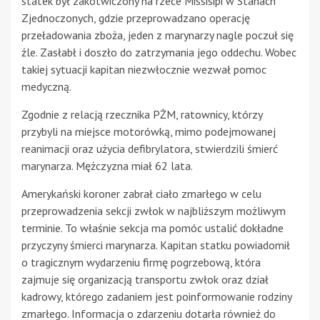
statek był zakotwiczony na rzece Missisipi w Stanach
Zjednoczonych, gdzie przeprowadzano operację
przeładowania zboża, jeden z marynarzy nagle poczuł się
źle. Zasłabł i doszło do zatrzymania jego oddechu. Wobec
takiej sytuacji kapitan niezwłocznie wezwał pomoc
medyczną.
Zgodnie z relacją rzecznika PŻM, ratownicy, którzy
przybyli na miejsce motorówką, mimo podejmowanej
reanimacji oraz użycia defibrylatora, stwierdzili śmierć
marynarza. Mężczyzna miał 62 lata.
Amerykański koroner zabrał ciało zmarłego w celu
przeprowadzenia sekcji zwłok w najbliższym możliwym
terminie. To właśnie sekcja ma pomóc ustalić dokładne
przyczyny śmierci marynarza. Kapitan statku powiadomił
o tragicznym wydarzeniu firmę pogrzebową, która
zajmuje się organizacją transportu zwłok oraz dział
kadrowy, którego zadaniem jest poinformowanie rodziny
zmarłego. Informacja o zdarzeniu dotarła również do