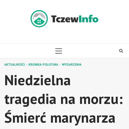
Skip
to
content
PRIMARY
MENU
AKTUALNOŚCI
KRONIKA POLICYJNA
WYDARZENIA
Niedzielna
tragedia na morzu:
Śmierć marynarza