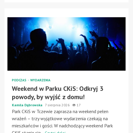
PODCZAS
WYDARZENIA
Weekend w Parku CKiS: Odkryj 3
powody, by wyjść z domu!
Kamila Dąbrowska
7 sierpnia 2026
17
Park CKiS w Tczewie zaprasza na weekend pełen
wrażeń – trzy wyjątkowe wydarzenia czekają na
mieszkańców i gości. W nadchodzący weekend Park
CKiS stanie się...
Czytaj dalej