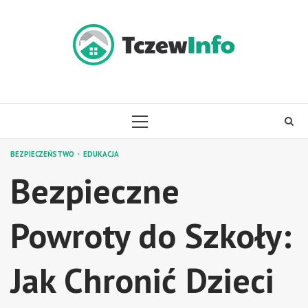
Skip
to
content
PRIMARY
MENU
BEZPIECZEŃSTWO
EDUKACJA
Bezpieczne
Powroty do Szkoły:
Jak Chronić Dzieci