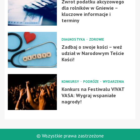
Zwrot podatku akcyzowego
dla rolników w Gniewie –
kluczowe informacje i
terminy
DIAGNOSTYKA
ZDROWIE
Zadbaj o swoje kości – weź
udział w Narodowym Teście
Kości!
KONKURSY
PODRÓŻE
WYDARZENIA
Konkurs na Festiwalu VIVAT
VASA: Wygraj wspaniałe
nagrody!
© Wszystkie prawa zastrzeżone