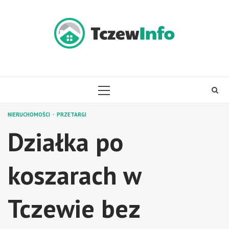
Skip
to
content
PRIMARY
MENU
NIERUCHOMOŚCI
PRZETARGI
Działka po
koszarach w
Tczewie bez