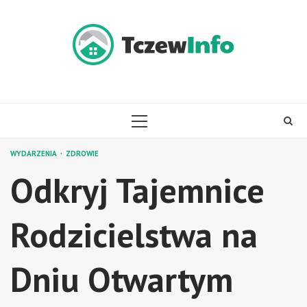
Skip
to
content
PRIMARY
MENU
WYDARZENIA
ZDROWIE
Odkryj Tajemnice
Rodzicielstwa na
Dniu Otwartym