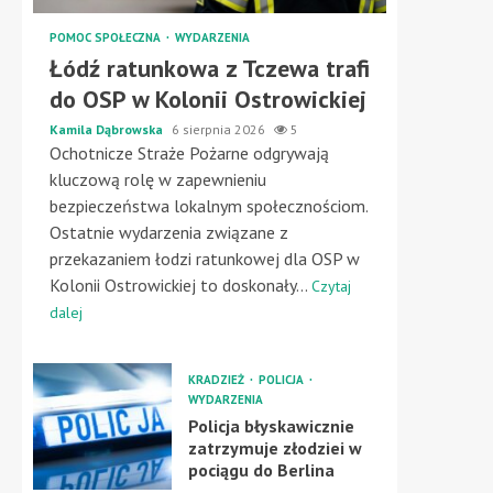
POMOC SPOŁECZNA
WYDARZENIA
Łódź ratunkowa z Tczewa trafi
do OSP w Kolonii Ostrowickiej
Kamila Dąbrowska
6 sierpnia 2026
5
Ochotnicze Straże Pożarne odgrywają
kluczową rolę w zapewnieniu
bezpieczeństwa lokalnym społecznościom.
Ostatnie wydarzenia związane z
przekazaniem łodzi ratunkowej dla OSP w
Kolonii Ostrowickiej to doskonały...
Czytaj
dalej
KRADZIEŻ
POLICJA
WYDARZENIA
Policja błyskawicznie
zatrzymuje złodziei w
pociągu do Berlina