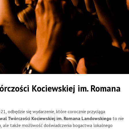
wórczości Kociewskiej im. Romana
21, odbędzie się wydarzenie, które corocznie przyciąga
iwal Twórczości Kociewskiej im. Romana Landowskiego
to nie
ch, ale także możliwość doświadczenia bogactwa lokalnego