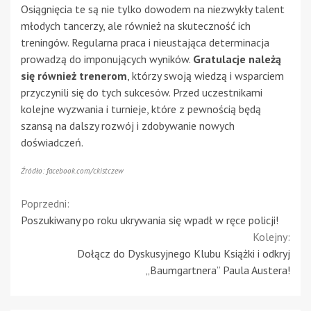
Osiągnięcia te są nie tylko dowodem na niezwykły talent
młodych tancerzy, ale również na skuteczność ich
treningów. Regularna praca i nieustająca determinacja
prowadzą do imponujących wyników.
Gratulacje należą
się również trenerom
, którzy swoją wiedzą i wsparciem
przyczynili się do tych sukcesów. Przed uczestnikami
kolejne wyzwania i turnieje, które z pewnością będą
szansą na dalszy rozwój i zdobywanie nowych
doświadczeń.
Źródło: facebook.com/ckistczew
Continue
Poprzedni:
Poszukiwany po roku ukrywania się wpadł w ręce policji!
Reading
Kolejny:
Dołącz do Dyskusyjnego Klubu Książki i odkryj
„Baumgartnera” Paula Austera!