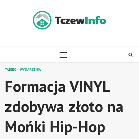
Skip
to
content
PRIMARY
MENU
TANIEC
WYDARZENIA
Formacja VINYL
zdobywa złoto na
Mońki Hip-Hop