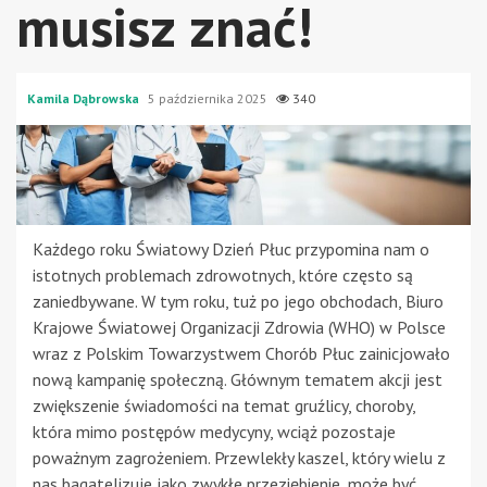
musisz znać!
Kamila Dąbrowska
5 października 2025
340
Każdego roku Światowy Dzień Płuc przypomina nam o
istotnych problemach zdrowotnych, które często są
zaniedbywane. W tym roku, tuż po jego obchodach, Biuro
Krajowe Światowej Organizacji Zdrowia (WHO) w Polsce
wraz z Polskim Towarzystwem Chorób Płuc zainicjowało
nową kampanię społeczną. Głównym tematem akcji jest
zwiększenie świadomości na temat gruźlicy, choroby,
która mimo postępów medycyny, wciąż pozostaje
poważnym zagrożeniem. Przewlekły kaszel, który wielu z
nas bagatelizuje jako zwykłe przeziębienie, może być