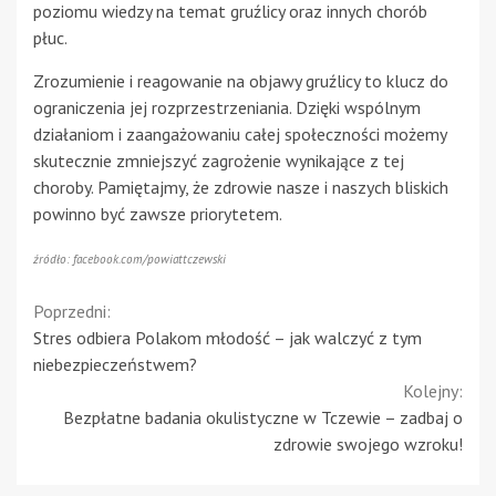
poziomu wiedzy na temat gruźlicy oraz innych chorób
płuc.
Zrozumienie i reagowanie na objawy gruźlicy to klucz do
ograniczenia jej rozprzestrzeniania. Dzięki wspólnym
działaniom i zaangażowaniu całej społeczności możemy
skutecznie zmniejszyć zagrożenie wynikające z tej
choroby. Pamiętajmy, że zdrowie nasze i naszych bliskich
powinno być zawsze priorytetem.
źródło: facebook.com/powiattczewski
Continue
Poprzedni:
Stres odbiera Polakom młodość – jak walczyć z tym
Reading
niebezpieczeństwem?
Kolejny:
Bezpłatne badania okulistyczne w Tczewie – zadbaj o
zdrowie swojego wzroku!