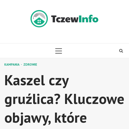
Skip
to
content
PRIMARY
MENU
KAMPANIA
ZDROWIE
Kaszel czy
gruźlica? Kluczowe
objawy, które