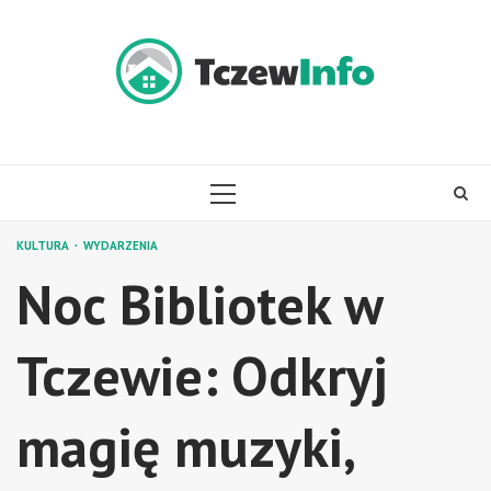
Skip
to
content
PRIMARY
MENU
KULTURA
WYDARZENIA
Noc Bibliotek w
Tczewie: Odkryj
magię muzyki,