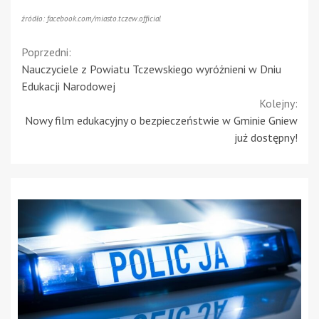
źródło: facebook.com/miasto.tczew.official
Continue
Poprzedni:
Nauczyciele z Powiatu Tczewskiego wyróżnieni w Dniu
Reading
Edukacji Narodowej
Kolejny:
Nowy film edukacyjny o bezpieczeństwie w Gminie Gniew
już dostępny!