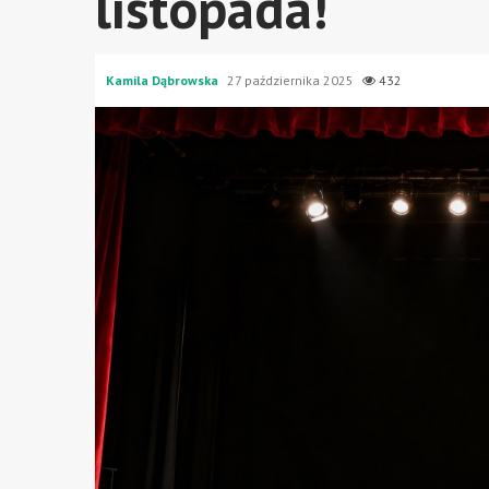
listopada!
Kamila Dąbrowska
27 października 2025
432