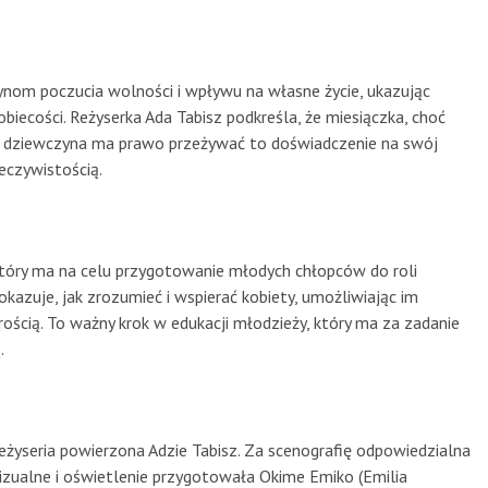
nom poczucia wolności i wpływu na własne życie, ukazując
obiecości. Reżyserka Ada Tabisz podkreśla, że miesiączka, choć
 dziewczyna ma prawo przeżywać to doświadczenie na swój
eczywistością.
który ma na celu przygotowanie młodych chłopców do roli
kazuje, jak zrozumieć i wspierać kobiety, umożliwiając im
ścią. To ważny krok w edukacji młodzieży, który ma za zadanie
.
reżyseria powierzona Adzie Tabisz. Za scenografię odpowiedzialna
izualne i oświetlenie przygotowała Okime Emiko (Emilia