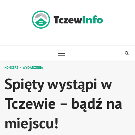
Skip
to
content
PRIMARY
MENU
KONCERT
WYDARZENIA
Spięty wystąpi w
Tczewie – bądź na
miejscu!