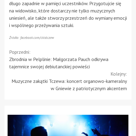
długo zapadnie w pamięci uczestników. Przygotujcie się
na widowisko, które dostarczy nie tylko muzycznych
uniesień, ale także stworzy przestrzeń do wymiany emocji
i wspólnego przeżywania sztuki.
Źródło: facebook.com/ckistczew
Continue
Poprzedni:
Zbrodnia w Pelplinie: Małgorzata Pauch odkrywa
Reading
tajemnice swojej debiutanckiej powieści
Kolejny:
Muzyczne zakątki Tczewa: koncert organowo-kameralny
w Gniewie z patriotycznym akcentem