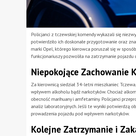
Policjanci z tczewskiej komendy wykazali się niezw
potwierdziło ich doskonałe przygotowanie oraz zna
marki Opel, którego kierowca poruszał się w sposó
funkcjonariuszy pozwoliła na zatrzymanie pojazdu d
Niepokojące Zachowanie 
Za kierownicą siedział 34-letni mieszkaniec Tczew
wpływem alkoholu bądź narkotyków. Chociaż alkomat
obecność marihuany i amfetaminy. Policjanci przepr
analiz laboratoryjnych. Jeśli te wyniki potwierdzą
prowadzenia pojazdu pod wpływem narkotyków.
Kolejne Zatrzymanie i Za