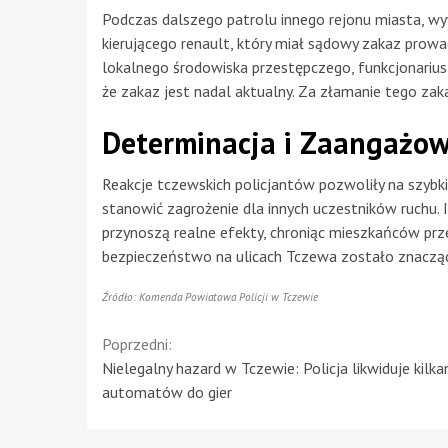
Podczas dalszego patrolu innego rejonu miasta, w
kierującego renault, który miał sądowy zakaz prow
lokalnego środowiska przestępczego, funkcjonarius
że zakaz jest nadal aktualny. Za złamanie tego zak
Determinacja i Zaangażo
Reakcje tczewskich policjantów pozwoliły na szybk
stanowić zagrożenie dla innych uczestników ruchu. 
przynoszą realne efekty, chroniąc mieszkańców przed
bezpieczeństwo na ulicach Tczewa zostało znaczą
Źródło: Komenda Powiatowa Policji w Tczewie
Continue
Poprzedni:
Nielegalny hazard w Tczewie: Policja likwiduje kilka
Reading
automatów do gier