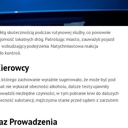
ykłą skutecznością podczas rutynowej służby, co ponownie
jomość lokalnych dróg. Patrolując miasto, zauważyli pojazd
b wzbudzający podejrzenia. Natychmiastowa reakcja
o kontroli.
Kierowcy
a, którego zachowanie wyraźnie sugerowało, że może być pod
 nie wykazał obecności alkoholu, dalsze testy ujawniły
owadzili niezbędne czynności, w tym pobranie krwi do dalszych
 obecność substancji, mężczyzna stanie przed sądem z zarzutem
kaz Prowadzenia