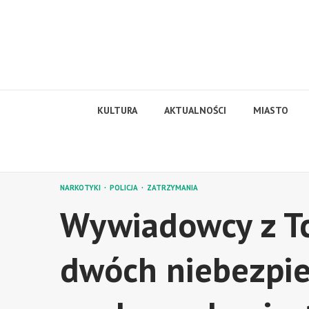
Skip
to
content
KULTURA
AKTUALNOŚCI
MIASTO
NARKOTYKI
POLICJA
ZATRZYMANIA
Wywiadowcy z Tc
dwóch niebezpi