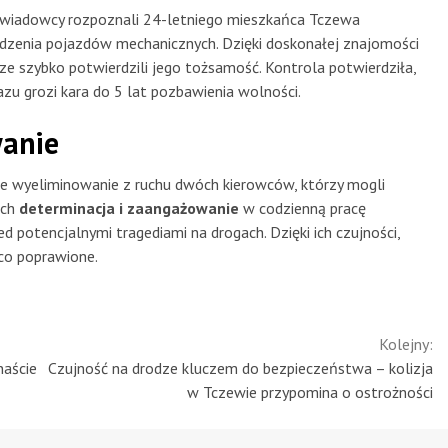
ywiadowcy rozpoznali 24-letniego mieszkańca Tczewa
adzenia pojazdów mechanicznych. Dzięki doskonałej znajomości
ze szybko potwierdzili jego tożsamość. Kontrola potwierdziła,
azu grozi kara do 5 lat pozbawienia wolności.
wanie
ie wyeliminowanie z ruchu dwóch kierowców, którzy mogli
Ich
determinacja i zaangażowanie
w codzienną pracę
 potencjalnymi tragediami na drogach. Dzięki ich czujności,
co poprawione.
Kolejny:
naście
Czujność na drodze kluczem do bezpieczeństwa – kolizja
w Tczewie przypomina o ostrożności