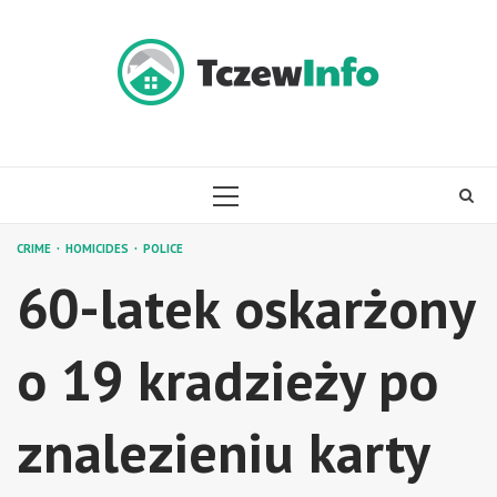
Skip
to
content
PRIMARY
MENU
CRIME
HOMICIDES
POLICE
60-latek oskarżony
o 19 kradzieży po
znalezieniu karty