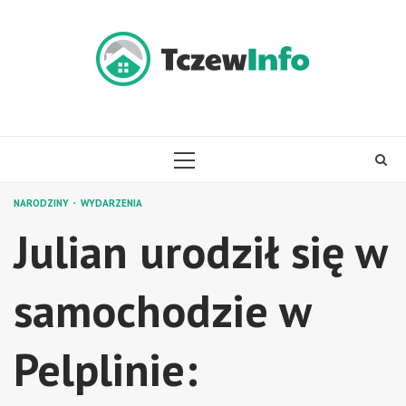
Skip
to
content
PRIMARY
MENU
NARODZINY
WYDARZENIA
Julian urodził się w
samochodzie w
Pelplinie: