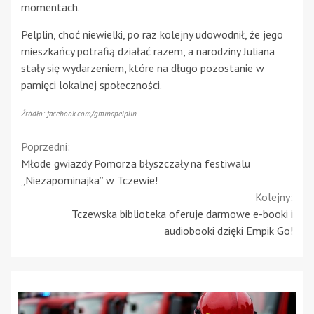
momentach.
Pelplin, choć niewielki, po raz kolejny udowodnił, że jego
mieszkańcy potrafią działać razem, a narodziny Juliana
stały się wydarzeniem, które na długo pozostanie w
pamięci lokalnej społeczności.
Źródło: facebook.com/gminapelplin
Continue
Poprzedni:
Młode gwiazdy Pomorza błyszczały na festiwalu
Reading
„Niezapominajka” w Tczewie!
Kolejny:
Tczewska biblioteka oferuje darmowe e-booki i
audiobooki dzięki Empik Go!