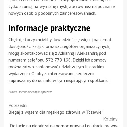
tylko szansą na wymianę myśli, ale również na poznanie
nowych osób o podobnych zainteresowaniach.
Informacje praktyczne
Chętni, którzy chcieliby dowiedzieć się więcej na temat
dostępności książki oraz szczegółów organizacyjnych,
mogą skontaktować się z Adrianną i Aleksandrą pod
numerem telefonu 572 779 198. Dzięki ich pomocy
można łatwo zaplanować udział w tym literackim
wydarzeniu. Osoby zainteresowane serdecznie
zapraszamy do udziału w tym inspirującym spotkaniu.
Źródło: facebook.com/mbptczew
Continue
Poprzedni:
Biegaj z wąsem dla męskiego zdrowia w Tczewie!
Reading
Kolejny:
Dotacje na nieodpłatną pomoc prawną i edukację prawną