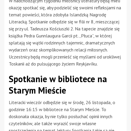
W nadchodzącym tygodniu miłośnicy literatury będą mieli
okazję spotkać się, aby podzielić się swoimi refleksjami na
temat powieści, która zdobyła Islandzką Nagrodę
Literacką. Spotkanie odbędzie się w filii nr 8, mieszczącej
się przy ul. Tadeusza Kościuszki 2. Na tapecie znajdzie się
książka Pedra Gunnlaugura Garcii pt. „Płuca”, w której
splatają się wątki rodzinnych tajemnic, dramatycznych
wydarzeń oraz skomplikowanych relacji miłosnych.
Uczestnicy będą mogli przenieść się myślami od urokliwej
Toskanii aż do pulsującego życiem Reykjavíku.
Spotkanie w bibliotece na
Starym Mieście
Literacki wieczór odbędzie się w środę, 26 listopada, o
godzinie 16:15 w bibliotece na Starym Mieście. To
doskonała okazja, by nie tylko posłuchać opinii innych
czytelników, ale także wyrazić swoje własne
spostrzeżenia na temat lektury. Spotkania takie są nie