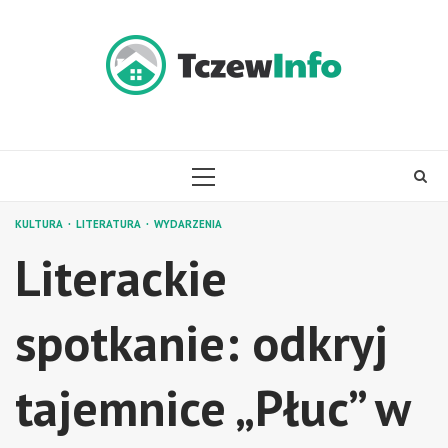
Skip
to
content
PRIMARY
MENU
KULTURA
LITERATURA
WYDARZENIA
Literackie
spotkanie: odkryj
tajemnice „Płuc” w