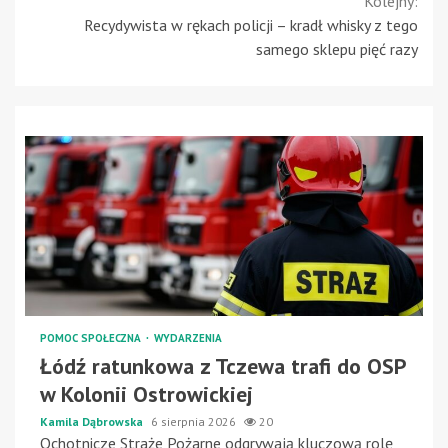
Kolejny:
Recydywista w rękach policji – kradł whisky z tego
samego sklepu pięć razy
POMOC SPOŁECZNA
WYDARZENIA
Łódź ratunkowa z Tczewa trafi do OSP
w Kolonii Ostrowickiej
Kamila Dąbrowska
6 sierpnia 2026
20
Ochotnicze Straże Pożarne odgrywają kluczową rolę