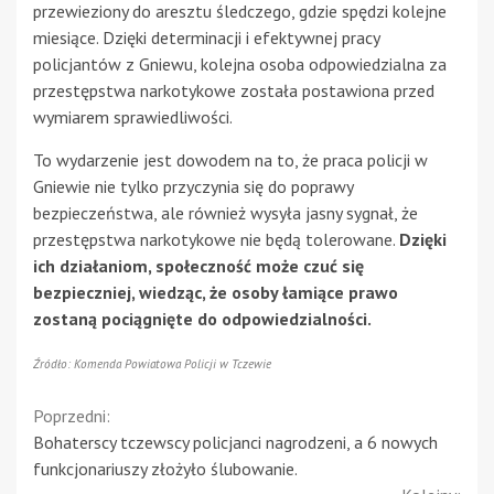
przewieziony do aresztu śledczego, gdzie spędzi kolejne
miesiące. Dzięki determinacji i efektywnej pracy
policjantów z Gniewu, kolejna osoba odpowiedzialna za
przestępstwa narkotykowe została postawiona przed
wymiarem sprawiedliwości.
To wydarzenie jest dowodem na to, że praca policji w
Gniewie nie tylko przyczynia się do poprawy
bezpieczeństwa, ale również wysyła jasny sygnał, że
przestępstwa narkotykowe nie będą tolerowane.
Dzięki
ich działaniom, społeczność może czuć się
bezpieczniej, wiedząc, że osoby łamiące prawo
zostaną pociągnięte do odpowiedzialności.
Źródło: Komenda Powiatowa Policji w Tczewie
Continue
Poprzedni:
Bohaterscy tczewscy policjanci nagrodzeni, a 6 nowych
Reading
funkcjonariuszy złożyło ślubowanie.