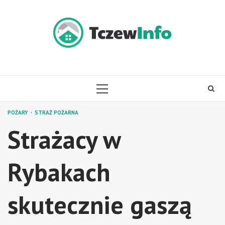
Skip
to
content
PRIMARY
MENU
POŻARY
STRAŻ POŻARNA
Strażacy w
Rybakach
skutecznie gaszą