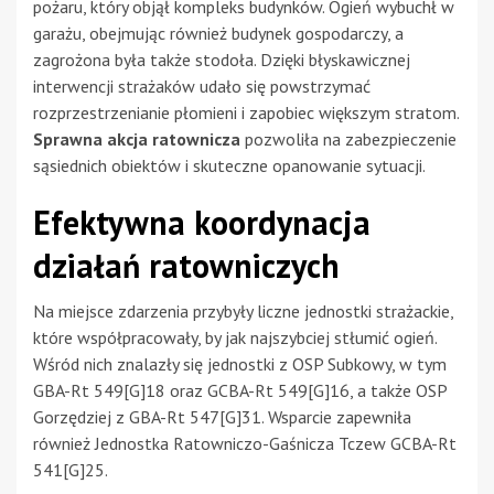
pożaru, który objął kompleks budynków. Ogień wybuchł w
garażu, obejmując również budynek gospodarczy, a
zagrożona była także stodoła. Dzięki błyskawicznej
interwencji strażaków udało się powstrzymać
rozprzestrzenianie płomieni i zapobiec większym stratom.
Sprawna akcja ratownicza
pozwoliła na zabezpieczenie
sąsiednich obiektów i skuteczne opanowanie sytuacji.
Efektywna koordynacja
działań ratowniczych
Na miejsce zdarzenia przybyły liczne jednostki strażackie,
które współpracowały, by jak najszybciej stłumić ogień.
Wśród nich znalazły się jednostki z OSP Subkowy, w tym
GBA-Rt 549[G]18 oraz GCBA-Rt 549[G]16, a także OSP
Gorzędziej z GBA-Rt 547[G]31. Wsparcie zapewniła
również Jednostka Ratowniczo-Gaśnicza Tczew GCBA-Rt
541[G]25.