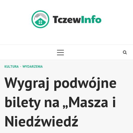
Skip
to
content
PRIMARY
MENU
KULTURA
WYDARZENIA
Wygraj podwójne
bilety na „Masza i
Niedźwiedź