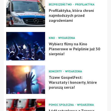
BEZPIECZEŃSTWO
PROFILAKTYKA
Profilaktyka, która chroni
najmłodszych przed
zagrożeniami
KINO
WYDARZENIA
Wybierz filmy na Kino
Plenerowe w Pelplinie już 30
sierpnia!
KONCERTY
WYDARZENIA
Tczew GospelFest:
Warsztaty i koncerty, które
poruszą serca!
POMOC SPOŁECZNA
WYDARZENIA
Łódź ratunkowa z Tczewa