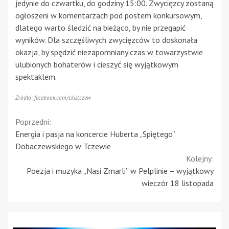
jedynie do czwartku, do godziny 15:00. Zwycięzcy zostaną
ogłoszeni w komentarzach pod postem konkursowym,
dlatego warto śledzić na bieżąco, by nie przegapić
wyników. Dla szczęśliwych zwycięzców to doskonała
okazja, by spędzić niezapomniany czas w towarzystwie
ulubionych bohaterów i cieszyć się wyjątkowym
spektaklem.
Źródło: facebook.com/ckistczew
Continue
Poprzedni:
Energia i pasja na koncercie Huberta „Spiętego”
Reading
Dobaczewskiego w Tczewie
Kolejny:
Poezja i muzyka „Nasi Zmarli” w Pelplinie – wyjątkowy
wieczór 18 listopada