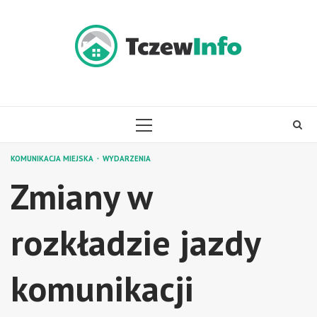
Skip
to
content
PRIMARY
MENU
KOMUNIKACJA MIEJSKA
WYDARZENIA
Zmiany w
rozkładzie jazdy
komunikacji