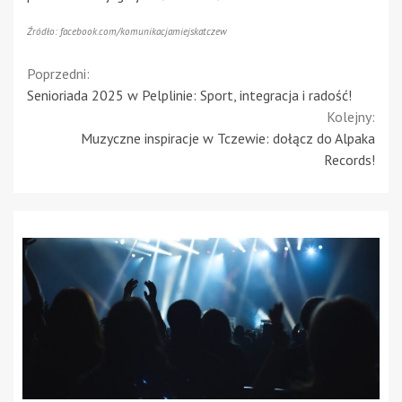
Źródło: facebook.com/komunikacjamiejskatczew
Continue
Poprzedni:
Senioriada 2025 w Pelplinie: Sport, integracja i radość!
Reading
Kolejny:
Muzyczne inspiracje w Tczewie: dołącz do Alpaka
Records!