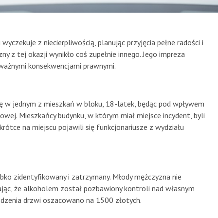
czekuje z niecierpliwością, planując przyjęcia pełne radości i
 z tej okazji wynikło coś zupełnie innego. Jego impreza
ważnymi konsekwencjami prawnymi.
ię w jednym z mieszkań w bloku, 18-latek, będąc pod wpływem
dowej. Mieszkańcy budynku, w którym miał miejsce incydent, byli
krótce na miejscu pojawili się funkcjonariusze z wydziału
ybko zidentyfikowany i zatrzymany. Młody mężczyzna nie
ając, że alkoholem został pozbawiony kontroli nad własnym
odzenia drzwi oszacowano na 1500 złotych.