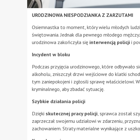
URODZINOWA NIESPODZIANKA Z ZARZUTAMI
Osiemnastka to moment, który wielu młodych ludzi wy
świętowania. Jednak dla pewnego młodego mężczyzny
urodzinowa zakończyła się
interwencją policji
i po
Incydent w bloku
Podczas przyjęcia urodzinowego, które odbywało s
alkoholu, zniszczył drzwi wejściowe do klatki scho
tym zaniepokojeni i zgłosili sprawę właścicielowi. W
kryminalnego, aby zbadać sytuację.
Szybkie działania policji
Dzięki
skutecznej pracy policji
, sprawca został sz
zaprzeczał swojemu udziałowi w zdarzeniu, przyzn
zachowaniem. Straty materialne wynikające z uszk