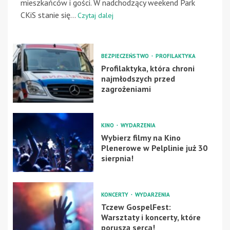
mieszkańców i gości. W nadchodzący weekend Park
CKiS stanie się...
Czytaj dalej
BEZPIECZEŃSTWO
PROFILAKTYKA
Profilaktyka, która chroni
najmłodszych przed
zagrożeniami
KINO
WYDARZENIA
Wybierz filmy na Kino
Plenerowe w Pelplinie już 30
sierpnia!
KONCERTY
WYDARZENIA
Tczew GospelFest:
Warsztaty i koncerty, które
poruszą serca!