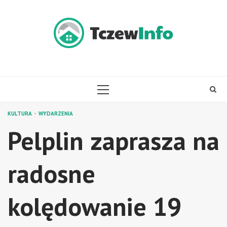
Skip
to
content
PRIMARY
MENU
KULTURA
WYDARZENIA
Pelplin zaprasza na
radosne
kolędowanie 19