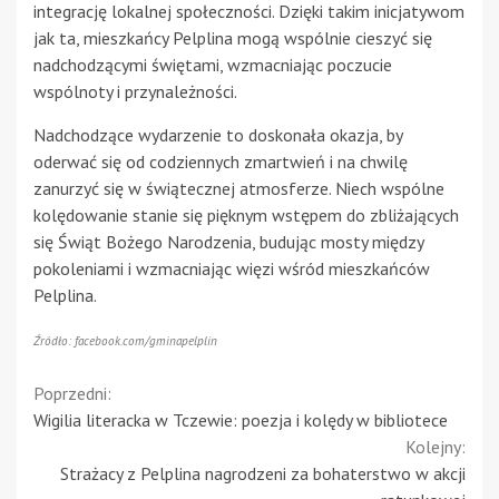
integrację lokalnej społeczności. Dzięki takim inicjatywom
jak ta, mieszkańcy Pelplina mogą wspólnie cieszyć się
nadchodzącymi świętami, wzmacniając poczucie
wspólnoty i przynależności.
Nadchodzące wydarzenie to doskonała okazja, by
oderwać się od codziennych zmartwień i na chwilę
zanurzyć się w świątecznej atmosferze. Niech wspólne
kolędowanie stanie się pięknym wstępem do zbliżających
się Świąt Bożego Narodzenia, budując mosty między
pokoleniami i wzmacniając więzi wśród mieszkańców
Pelplina.
Źródło: facebook.com/gminapelplin
Continue
Poprzedni:
Wigilia literacka w Tczewie: poezja i kolędy w bibliotece
Reading
Kolejny:
Strażacy z Pelplina nagrodzeni za bohaterstwo w akcji