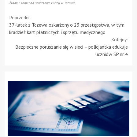
Źródło: Komenda Powiatowa Policji w Tczewie
Continue
Poprzedni:
37-latek z Tczewa oskarżony o 23 przestępstwa, w tym
Reading
kradzież kart płatniczych i sprzętu medycznego
Kolejny:
Bezpieczne poruszanie się w sieci – policjantka edukuje
uczniów SP nr 4