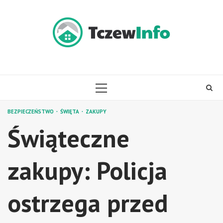
Skip
to
content
PRIMARY
MENU
BEZPIECZEŃSTWO
ŚWIĘTA
ZAKUPY
Świąteczne
zakupy: Policja
ostrzega przed