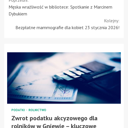
Continue
Męska wrażliwość w bibliotece: Spotkanie z Marcinem
Reading
Dybukiem
Kolejny:
Bezpłatne mammografie dla kobiet 23 stycznia 2026!
PODATKI
ROLNICTWO
Zwrot podatku akcyzowego dla
rolników w Gniewie – kluczowe