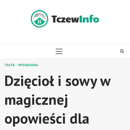
Skip
to
content
PRIMARY
MENU
TEATR
WYDARZENIA
Dzięcioł i sowy w
magicznej
opowieści dla