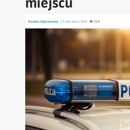
miejscu
Kamila Dąbrowska
27 stycznia 2026
319