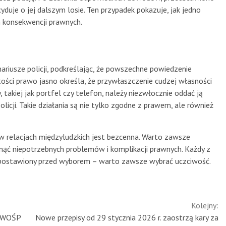
cyduje o jej dalszym losie. Ten przypadek pokazuje, jak jedno
 konsekwencji prawnych.
ariusze policji, podkreślając, że powszechne powiedzenie
tości prawo jasno określa, że przywłaszczenie cudzej własności
takiej jak portfel czy telefon, należy niezwłocznie oddać ją
olicji. Takie działania są nie tylko zgodne z prawem, ale również
w relacjach międzyludzkich jest bezcenna. Warto zawsze
nąć niepotrzebnych problemów i komplikacji prawnych. Każdy z
ie postawiony przed wyborem – warto zawsze wybrać uczciwość.
Kolejny:
m WOŚP
Nowe przepisy od 29 stycznia 2026 r. zaostrzą kary za