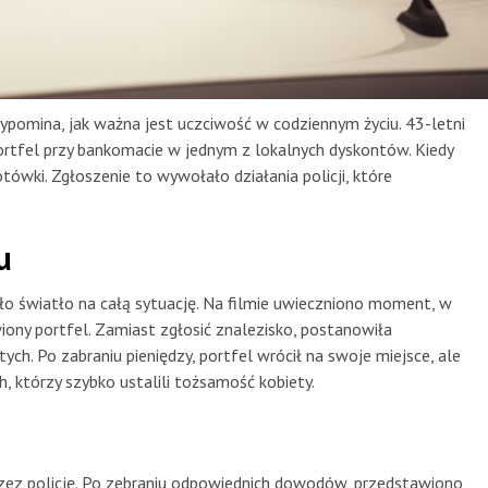
ypomina, jak ważna jest uczciwość w codziennym życiu. 43-letni
portfel przy bankomacie w jednym z lokalnych dyskontów. Kiedy
otówki. Zgłoszenie to wywołało działania policji, które
u
ło światło na całą sytuację. Na filmie uwieczniono moment, w
iony portfel. Zamiast zgłosić znalezisko, postanowiła
ych. Po zabraniu pieniędzy, portfel wrócił na swoje miejsce, ale
h, którzy szybko ustalili tożsamość kobiety.
rzez policję. Po zebraniu odpowiednich dowodów, przedstawiono