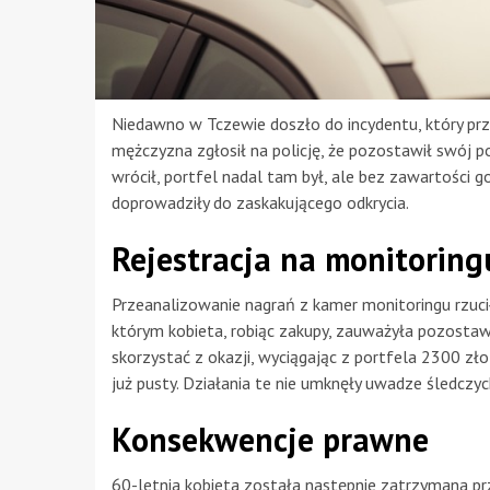
Niedawno w Tczewie doszło do incydentu, który prz
mężczyzna zgłosił na policję, że pozostawił swój 
wrócił, portfel nadal tam był, ale bez zawartości g
doprowadziły do zaskakującego odkrycia.
Rejestracja na monitoring
Przeanalizowanie nagrań z kamer monitoringu rzuci
którym kobieta, robiąc zakupy, zauważyła pozostaw
skorzystać z okazji, wyciągając z portfela 2300 złot
już pusty. Działania te nie umknęły uwadze śledczyc
Konsekwencje prawne
60-letnia kobieta została następnie zatrzymana p