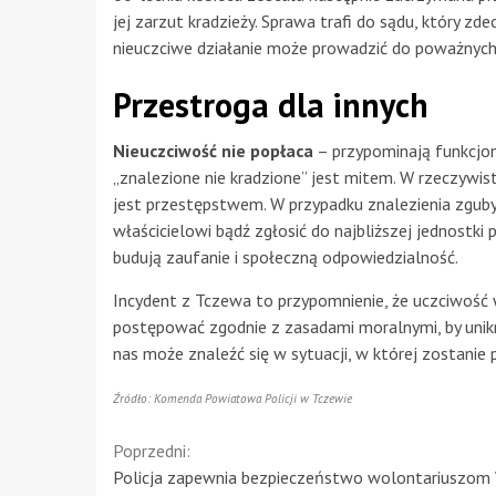
jej zarzut kradzieży. Sprawa trafi do sądu, który zde
nieuczciwe działanie może prowadzić do poważnych
Przestroga dla innych
Nieuczciwość nie popłaca
– przypominają funkcjon
„znalezione nie kradzione” jest mitem. W rzeczywis
jest przestępstwem. W przypadku znalezienia zguby, 
właścicielowi bądź zgłosić do najbliższej jednostki p
budują zaufanie i społeczną odpowiedzialność.
Incydent z Tczewa to przypomnienie, że uczciwość 
postępować zgodnie z zasadami moralnymi, by unik
nas może znaleźć się w sytuacji, w której zostan
Źródło: Komenda Powiatowa Policji w Tczewie
Continue
Poprzedni:
Policja zapewnia bezpieczeństwo wolontariuszo