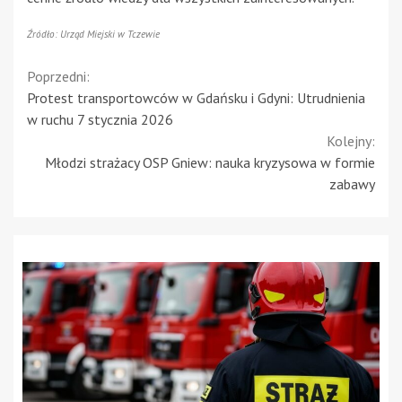
Źródło: Urząd Miejski w Tczewie
Continue
Poprzedni:
Protest transportowców w Gdańsku i Gdyni: Utrudnienia
Reading
w ruchu 7 stycznia 2026
Kolejny:
Młodzi strażacy OSP Gniew: nauka kryzysowa w formie
zabawy