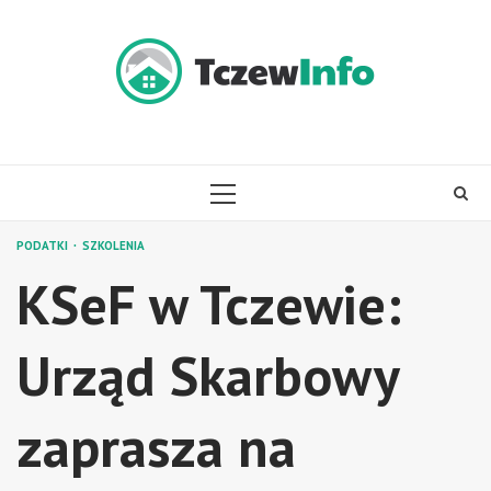
Skip
to
content
PRIMARY
MENU
PODATKI
SZKOLENIA
KSeF w Tczewie:
Urząd Skarbowy
zaprasza na