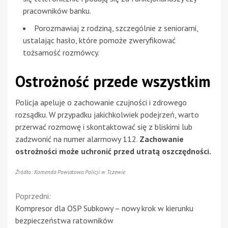
pracowników banku.
Porozmawiaj z rodziną, szczególnie z seniorami,
ustalając hasło, które pomoże zweryfikować
tożsamość rozmówcy.
Ostrożność przede wszystkim
Policja apeluje o zachowanie czujności i zdrowego
rozsądku. W przypadku jakichkolwiek podejrzeń, warto
przerwać rozmowę i skontaktować się z bliskimi lub
zadzwonić na numer alarmowy 112.
Zachowanie
ostrożności może uchronić przed utratą oszczędności.
Źródło: Komenda Powiatowa Policji w Tczewie
Continue
Poprzedni:
Kompresor dla OSP Subkowy – nowy krok w kierunku
Reading
bezpieczeństwa ratowników