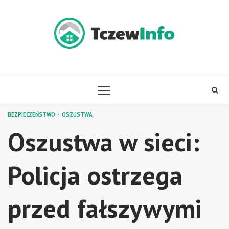
Skip
to
content
PRIMARY
MENU
BEZPIECZEŃSTWO
OSZUSTWA
Oszustwa w sieci:
Policja ostrzega
przed fałszywymi