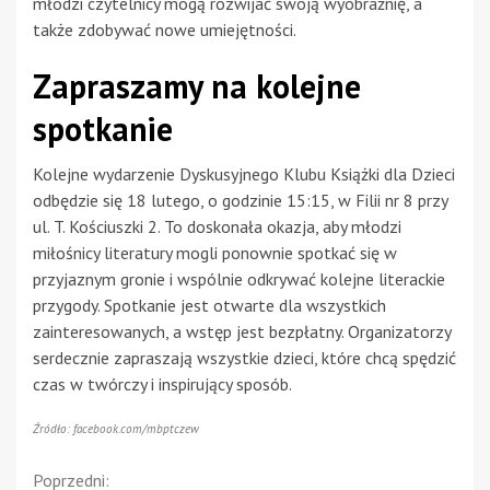
młodzi czytelnicy mogą rozwijać swoją wyobraźnię, a
także zdobywać nowe umiejętności.
Zapraszamy na kolejne
spotkanie
Kolejne wydarzenie Dyskusyjnego Klubu Książki dla Dzieci
odbędzie się 18 lutego, o godzinie 15:15, w Filii nr 8 przy
ul. T. Kościuszki 2. To doskonała okazja, aby młodzi
miłośnicy literatury mogli ponownie spotkać się w
przyjaznym gronie i wspólnie odkrywać kolejne literackie
przygody. Spotkanie jest otwarte dla wszystkich
zainteresowanych, a wstęp jest bezpłatny. Organizatorzy
serdecznie zapraszają wszystkie dzieci, które chcą spędzić
czas w twórczy i inspirujący sposób.
Źródło: facebook.com/mbptczew
Continue
Poprzedni: