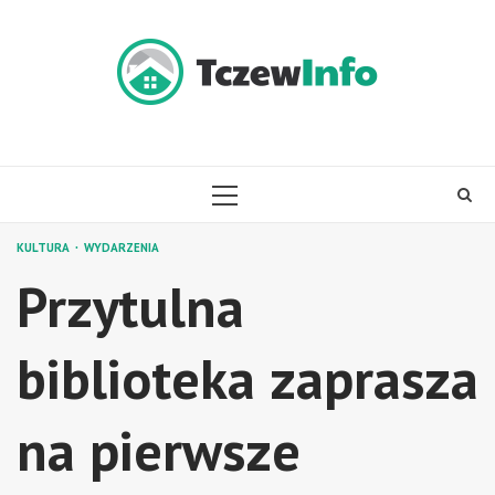
Skip
to
content
PRIMARY
MENU
KULTURA
WYDARZENIA
Przytulna
biblioteka zaprasza
na pierwsze