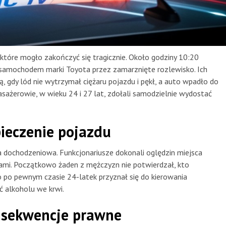
które mogło zakończyć się tragicznie. Około godziny 10:20
amochodem marki Toyota przez zamarznięte rozlewisko. Ich
, gdy lód nie wytrzymał ciężaru pojazdu i pękł, a auto wpadło do
pasażerowie, w wieku 24 i 27 lat, zdołali samodzielnie wydostać
pieczenie pojazdu
a dochodzeniowa. Funkcjonariusze dokonali oględzin miejsca
urami. Początkowo żaden z mężczyzn nie potwierdzał, kto
po pewnym czasie 24-latek przyznał się do kierowania
 alkoholu we krwi.
nsekwencje prawne