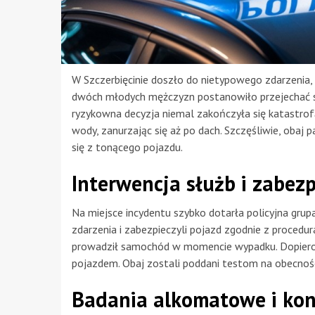
W Szczerbięcinie doszło do nietypowego zdarzenia, 
dwóch młodych mężczyzn postanowiło przejechać s
ryzykowna decyzja niemal zakończyła się katastrofą
wody, zanurzając się aż po dach. Szczęśliwie, obaj 
się z tonącego pojazdu.
Interwencja służb i zabez
Na miejsce incydentu szybko dotarła policyjna grup
zdarzenia i zabezpieczyli pojazd zgodnie z proced
prowadził samochód w momencie wypadku. Dopiero 
pojazdem. Obaj zostali poddani testom na obecność
Badania alkomatowe i ko