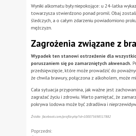
Wyniki alkomatu były niepokojące: u 24-latka wykaz
towarzysza stwierdzono ponad promil. Obaj zostal
śledczych, a o całym zdarzeniu powiadomiono proku
mężczyzn.
Zagrożenia związane z br
Wypadek ten stanowi ostrzeżenie dla wszystkic
poruszaniem się po zamarzniętych akwenach.
Pr
przedsięwzięcie, które może prowadzić do poważnyc
że chwila brawury, połączona z alkoholem, może mie
Cała sytuacja przypomina, jak ważne jest zachowan
zagrażać życiu i zdrowiu. Warto pamiętać, że zamarzn
pokrywa lodowa może być zdradliwa i nieprzewidyw
Źródło: facebook.com/profile.php?id=100075698517882
Continue
Poprzedni: