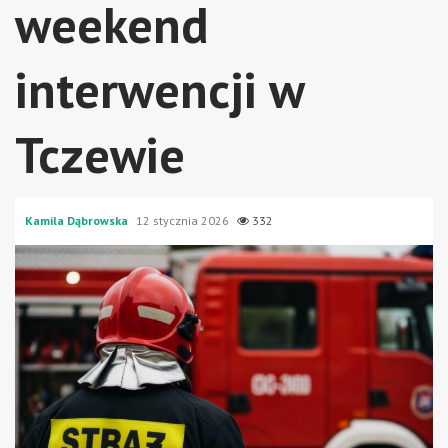
weekend
interwencji w
Tczewie
Kamila Dąbrowska
12 stycznia 2026
332