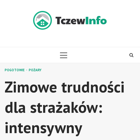
Skip
to
content
PRIMARY
MENU
POGOTOWIE
POŻARY
Zimowe trudności
dla strażaków:
intensywny