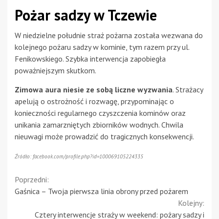
Pożar sadzy w Tczewie
W niedzielne południe straż pożarna została wezwana do
kolejnego pożaru sadzy w kominie, tym razem przy ul.
Fenikowskiego. Szybka interwencja zapobiegła
poważniejszym skutkom.
Zimowa aura niesie ze sobą liczne wyzwania
. Strażacy
apelują o ostrożność i rozwagę, przypominając o
konieczności regularnego czyszczenia kominów oraz
unikania zamarzniętych zbiorników wodnych. Chwila
nieuwagi może prowadzić do tragicznych konsekwencji.
Źródło: facebook.com/profile.php?id=100069105224335
Continue
Poprzedni:
Gaśnica – Twoja pierwsza linia obrony przed pożarem
Reading
Kolejny:
Cztery interwencje straży w weekend: pożary sadzy i