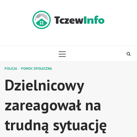
Skip
to
content
PRIMARY
MENU
POLICJA
POMOC SPOŁECZNA
Dzielnicowy
zareagował na
trudną sytuację