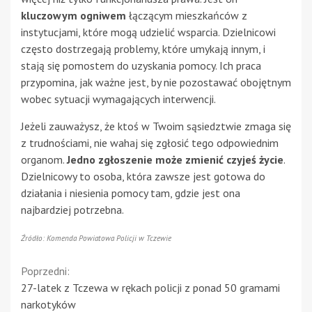
kluczowym ogniwem
łączącym mieszkańców z
instytucjami, które mogą udzielić wsparcia. Dzielnicowi
często dostrzegają problemy, które umykają innym, i
stają się pomostem do uzyskania pomocy. Ich praca
przypomina, jak ważne jest, by nie pozostawać obojętnym
wobec sytuacji wymagających interwencji.
Jeżeli zauważysz, że ktoś w Twoim sąsiedztwie zmaga się
z trudnościami, nie wahaj się zgłosić tego odpowiednim
organom.
Jedno zgłoszenie może zmienić czyjeś życie
.
Dzielnicowy to osoba, która zawsze jest gotowa do
działania i niesienia pomocy tam, gdzie jest ona
najbardziej potrzebna.
Źródło: Komenda Powiatowa Policji w Tczewie
Continue
Poprzedni:
27-latek z Tczewa w rękach policji z ponad 50 gramami
Reading
narkotyków