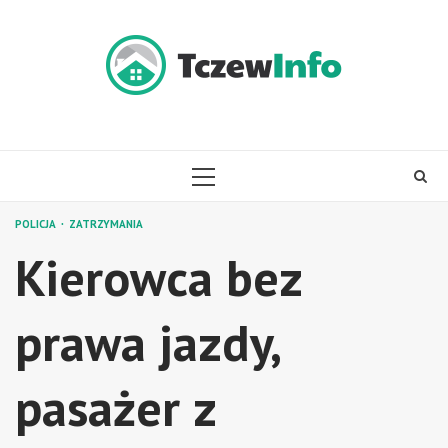
Skip
to
content
PRIMARY
MENU
POLICJA
ZATRZYMANIA
Kierowca bez
prawa jazdy,
pasażer z