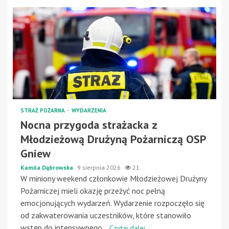
STRAŻ POŻARNA
WYDARZENIA
Nocna przygoda strażacka z
Młodzieżową Drużyną Pożarniczą OSP
Gniew
Kamila Dąbrowska
9 sierpnia 2026
21
W miniony weekend członkowie Młodzieżowej Drużyny
Pożarniczej mieli okazję przeżyć noc pełną
emocjonujących wydarzeń. Wydarzenie rozpoczęło się
od zakwaterowania uczestników, które stanowiło
wstęp do intensywnego...
Czytaj dalej