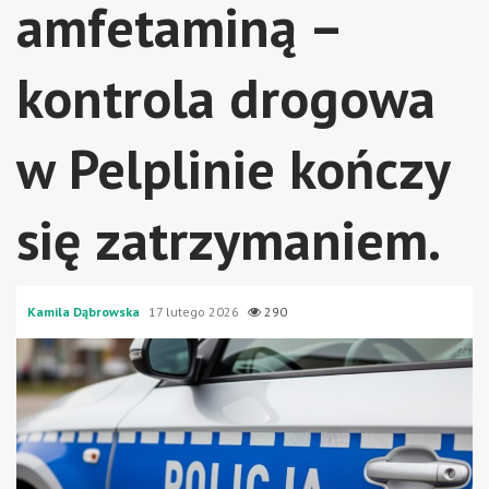
amfetaminą –
kontrola drogowa
w Pelplinie kończy
się zatrzymaniem.
Kamila Dąbrowska
17 lutego 2026
290