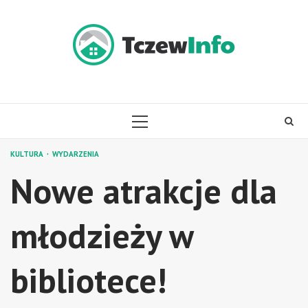
Skip
to
content
PRIMARY
MENU
KULTURA
WYDARZENIA
Nowe atrakcje dla
młodzieży w
bibliotece!