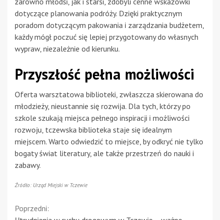
zarówno młodsi, jak i starsi, zdobyli cenne wskazówki
dotyczące planowania podróży. Dzięki praktycznym
poradom dotyczącym pakowania i zarządzania budżetem,
każdy mógł poczuć się lepiej przygotowany do własnych
wypraw, niezależnie od kierunku.
Przyszłość pełna możliwości
Oferta warsztatowa biblioteki, zwłaszcza skierowana do
młodzieży, nieustannie się rozwija. Dla tych, którzy po
szkole szukają miejsca pełnego inspiracji i możliwości
rozwoju, tczewska biblioteka staje się idealnym
miejscem. Warto odwiedzić to miejsce, by odkryć nie tylko
bogaty świat literatury, ale także przestrzeń do nauki i
zabawy.
Źródło: Urząd Miejski w Tczewie
Continue
Poprzedni:
Utrudnienia w ruchu drogowym w Tczewie – ważne