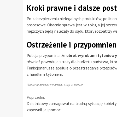
Kroki prawne i dalsze po
Po zabezpieczeniu nielegalnych produktów, policja
procesowe. Obecnie sprawa jest w toku, a jej szcze
mężczyzn będą należały do sądu, który rozpatrzy w
Ostrzeżenie i przypomnien
Policja przypomina, że
obrót wyrobami tytoniow
również powoduje straty dla budżetu państwa, któr
Funkcjonariusze apelują o przestrzeganie przepisó
z handlem tytoniem.
Źródło: Komenda Powiatowa Policji w Tczewie
Continue
Poprzedni:
Dzielnicowy zareagował na trudną sytuację kobiety 
Reading
zapewnił jej pomoc