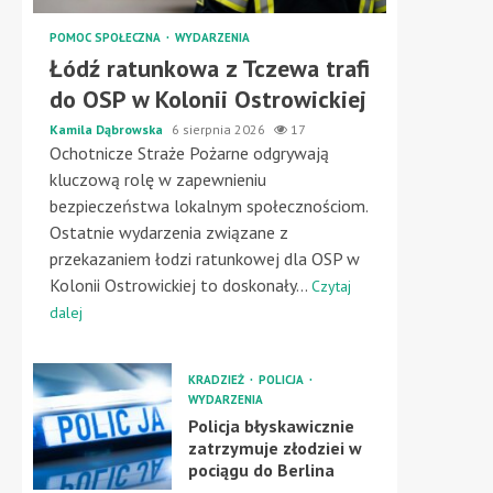
POMOC SPOŁECZNA
WYDARZENIA
Łódź ratunkowa z Tczewa trafi
do OSP w Kolonii Ostrowickiej
Kamila Dąbrowska
6 sierpnia 2026
17
Ochotnicze Straże Pożarne odgrywają
kluczową rolę w zapewnieniu
bezpieczeństwa lokalnym społecznościom.
Ostatnie wydarzenia związane z
przekazaniem łodzi ratunkowej dla OSP w
Kolonii Ostrowickiej to doskonały...
Czytaj
dalej
KRADZIEŻ
POLICJA
WYDARZENIA
Policja błyskawicznie
zatrzymuje złodziei w
pociągu do Berlina