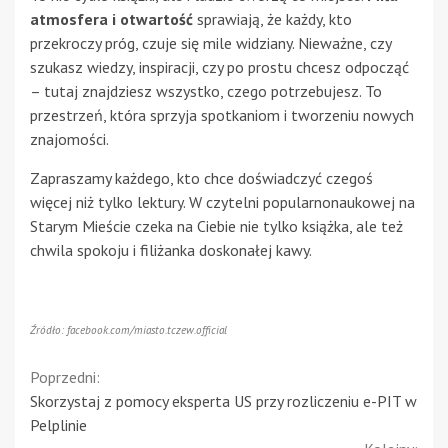
atmosfera i otwartość
sprawiają, że każdy, kto
przekroczy próg, czuje się mile widziany. Nieważne, czy
szukasz wiedzy, inspiracji, czy po prostu chcesz odpocząć
– tutaj znajdziesz wszystko, czego potrzebujesz. To
przestrzeń, która sprzyja spotkaniom i tworzeniu nowych
znajomości.
Zapraszamy każdego, kto chce doświadczyć czegoś
więcej niż tylko lektury. W czytelni popularnonaukowej na
Starym Mieście czeka na Ciebie nie tylko książka, ale też
chwila spokoju i filiżanka doskonałej kawy.
Źródło: facebook.com/miasto.tczew.official
Continue
Poprzedni:
Skorzystaj z pomocy eksperta US przy rozliczeniu e-PIT w
Reading
Pelplinie