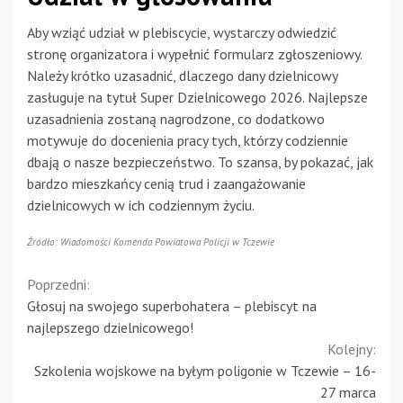
Aby wziąć udział w plebiscycie, wystarczy odwiedzić
stronę organizatora i wypełnić formularz zgłoszeniowy.
Należy krótko uzasadnić, dlaczego dany dzielnicowy
zasługuje na tytuł Super Dzielnicowego 2026. Najlepsze
uzasadnienia zostaną nagrodzone, co dodatkowo
motywuje do docenienia pracy tych, którzy codziennie
dbają o nasze bezpieczeństwo. To szansa, by pokazać, jak
bardzo mieszkańcy cenią trud i zaangażowanie
dzielnicowych w ich codziennym życiu.
Źródło: Wiadomości Komenda Powiatowa Policji w Tczewie
Continue
Poprzedni:
Głosuj na swojego superbohatera – plebiscyt na
Reading
najlepszego dzielnicowego!
Kolejny:
Szkolenia wojskowe na byłym poligonie w Tczewie – 16-
27 marca