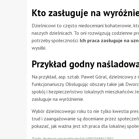
Kto zasługuje na wyróżni
Dzielnicowi to często niedoceniani bohaterowie, któ
naszych dzielnicach. To oni rozwiązują codzienne p
potrzeby społeczności.
Ich praca zasługuje na uz
wysiłki.
Przykład godny naśladow
Na przykład, asp. sztab. Paweł Góral, dzielnicowy 
funkcjonariuszy. Obsługując obszary takie jak Dworc
spokój i bezpieczeństwo lokalnych mieszkańców. Jeg
zasługuje na wyróżnienie.
Wybór dzielnicowego roku to nie tylko kwestia prest
trud i zaangażowanie są doceniane przez społeczeńs
pokazać, jak ważna jest ich praca dla lokalnej społe
Źródło: facebook.com/profile.php?id=100075698517882