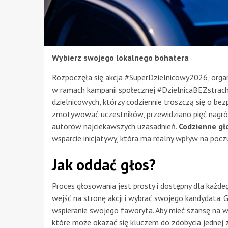
Wybierz swojego lokalnego bohatera
Rozpoczęła się akcja #SuperDzielnicowy2026, organ
w ramach kampanii społecznej #DzielnicaBEZstrach
dzielnicowych, którzy codziennie troszczą się o b
zmotywować uczestników, przewidziano pięć nagród 
autorów najciekawszych uzasadnień.
Codzienne gł
wsparcie inicjatywy, która ma realny wpływ na pocz
Jak oddać głos?
Proces głosowania jest prosty i dostępny dla każde
wejść na stronę akcji i wybrać swojego kandydata.
wspieranie swojego faworyta. Aby mieć szansę na w
które może okazać się kluczem do zdobycia jednej 