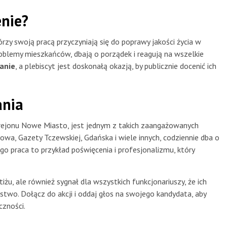
enie?
rzy swoją pracą przyczyniają się do poprawy jakości życia w
roblemy mieszkańców, dbają o porządek i reagują na wszelkie
nanie
, a plebiscyt jest doskonałą okazją, by publicznie docenić ich
ania
z rejonu Nowe Miasto, jest jednym z takich zaangażowanych
owa, Gazety Tczewskiej, Gdańska i wiele innych, codziennie dba o
o praca to przykład poświęcenia i profesjonalizmu, który
iżu, ale również sygnał dla wszystkich funkcjonariuszy, że ich
two. Dołącz do akcji i oddaj głos na swojego kandydata, aby
czności.