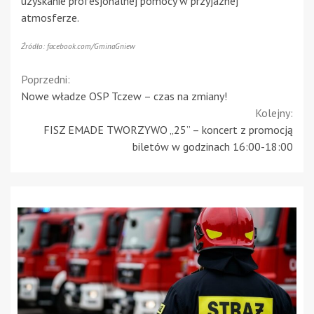
uzyskanie profesjonalnej pomocy w przyjaznej
atmosferze.
Źródło: facebook.com/GminaGniew
Continue
Poprzedni:
Nowe władze OSP Tczew – czas na zmiany!
Reading
Kolejny:
FISZ EMADE TWORZYWO „25” – koncert z promocją
biletów w godzinach 16:00-18:00