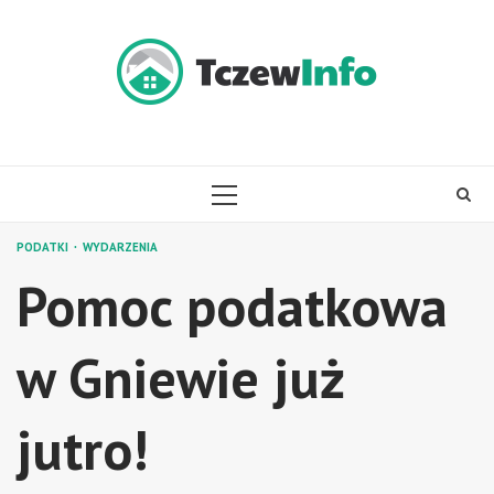
Skip
to
content
PRIMARY
MENU
PODATKI
WYDARZENIA
Pomoc podatkowa
w Gniewie już
jutro!