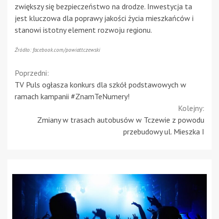
zwiększy się bezpieczeństwo na drodze. Inwestycja ta
jest kluczowa dla poprawy jakości życia mieszkańców i
stanowi istotny element rozwoju regionu.
Źródło: facebook.com/powiattczewski
Continue
Poprzedni:
TV Puls ogłasza konkurs dla szkół podstawowych w
Reading
ramach kampanii #ZnamTeNumery!
Kolejny:
Zmiany w trasach autobusów w Tczewie z powodu
przebudowy ul. Mieszka I