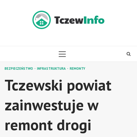
Skip
to
content
PRIMARY
MENU
BEZPIECZEŃSTWO
INFRASTRUKTURA
REMONTY
Tczewski powiat
zainwestuje w
remont drogi