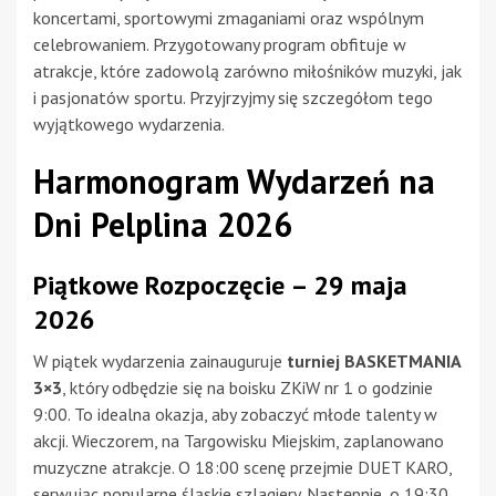
koncertami, sportowymi zmaganiami oraz wspólnym
celebrowaniem. Przygotowany program obfituje w
atrakcje, które zadowolą zarówno miłośników muzyki, jak
i pasjonatów sportu. Przyjrzyjmy się szczegółom tego
wyjątkowego wydarzenia.
Harmonogram Wydarzeń na
Dni Pelplina 2026
Piątkowe Rozpoczęcie – 29 maja
2026
W piątek wydarzenia zainauguruje
turniej BASKETMANIA
3×3
, który odbędzie się na boisku ZKiW nr 1 o godzinie
9:00. To idealna okazja, aby zobaczyć młode talenty w
akcji. Wieczorem, na Targowisku Miejskim, zaplanowano
muzyczne atrakcje. O 18:00 scenę przejmie DUET KARO,
serwując popularne śląskie szlagiery. Następnie, o 19:30,