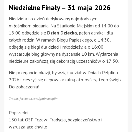
Niedzielne Finały – 31 maja 2026
Niedziela to dzień dedykowany najmłodszym i
miłośnikom biegania. Na Stadionie Miejskim od 14:00 do
18:00 odbędzie się
Dzień Dziecka
, pełen atrakcji dla
całych rodzin. W ramach Biegu Papieskiego, o 14:30,
odbędą się biegi dla dzieci i młodzieży, a o 16:00
wystartuje bieg główny na dystansie 10 km. Wydarzenia
niedzielne zakończą się dekoracją uczestników o 17:30.
Nie przegapcie okazji, by wziąć udział w Dniach Pelplina
2026 i cieszyć się niepowtarzalną atmosferą tego święta.
Do zobaczenia!
Źródło: facebook.com/gminapelplin
Continue
Poprzedni:
130 lat OSP Tczew: Tradycja, bezpieczeństwo i
Reading
wzruszające chwile