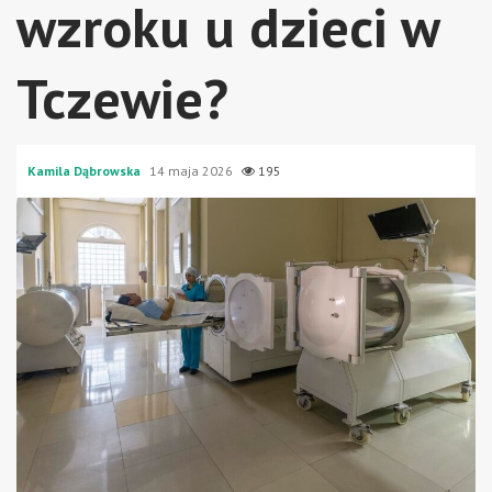
wzroku u dzieci w
Tczewie?
Kamila Dąbrowska
14 maja 2026
195