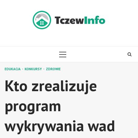
Skip
to
content
PRIMARY
MENU
EDUKACJA
KONKURSY
ZDROWIE
Kto zrealizuje
program
wykrywania wad