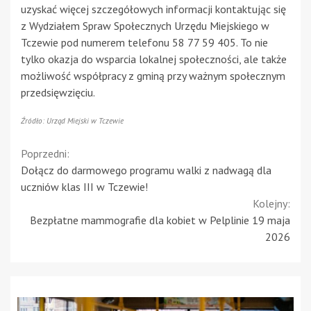
uzyskać więcej szczegółowych informacji kontaktując się
z Wydziałem Spraw Społecznych Urzędu Miejskiego w
Tczewie pod numerem telefonu 58 77 59 405. To nie
tylko okazja do wsparcia lokalnej społeczności, ale także
możliwość współpracy z gminą przy ważnym społecznym
przedsięwzięciu.
Źródło: Urząd Miejski w Tczewie
Continue
Poprzedni:
Dołącz do darmowego programu walki z nadwagą dla
Reading
uczniów klas III w Tczewie!
Kolejny:
Bezpłatne mammografie dla kobiet w Pelplinie 19 maja
2026