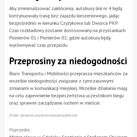
Aby zminimalizować zakłócenia, autobusy linii nr 4 będą
kontynuowały trasę bez zajazdu kieszeniowego, jadąc
bezpośrednio w kierunku Czyżykowa lub Dworca PKP.
Czas rozkładowy zostanie dostosowany na przystankach
Pionierów 01 i Pionierów 02, gdzie autobusy będą
wyrównywać czas przejazdu.
Przeprosiny za niedogodności
Biuro Transportu i Mobilności przeprasza mieszkańców za
wszelkie niedogodności związane z tymczasowymi
zmianami w komunikacji miejskiej. Wszelkie działania mają
na celu zapewnienie bezpieczeństwa uczestnikom biegu
oraz sprawne zarządzanie ruchem w mieście.
Źródło: facebook.com/komunikacjamiejskatczew
Continue
Poprzedni:
Mistrz słowa w Gdańsku: Spotkanie z Stefanem Chwinem