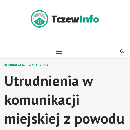
Skip
to
content
PRIMARY
MENU
KOMUNIKACJA
WYDARZENIA
Utrudnienia w
komunikacji
miejskiej z powodu