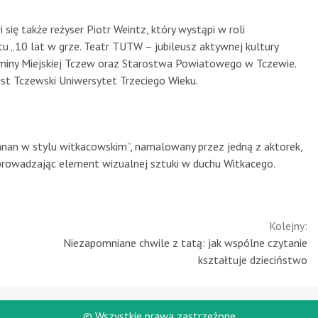
i się także reżyser Piotr Weintz, który wystąpi w roli
tu „10 lat w grze. Teatr TUTW – jubileusz aktywnej kultury
Gminy Miejskiej Tczew oraz Starostwa Powiatowego w Tczewie.
est Tczewski Uniwersytet Trzeciego Wieku.
anan w stylu witkacowskim”, namalowany przez jedną z aktorek,
wprowadzając element wizualnej sztuki w duchu Witkacego.
Kolejny:
Niezapomniane chwile z tatą: jak wspólne czytanie
kształtuje dzieciństwo
© Wszystkie prawa zastrzeżone