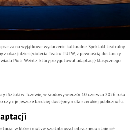
aprasza na wyjątkowe wydarzenie kulturalne. Spektakl teatralny
 z okazji dziesięciolecia Teatru TUTW, z pewnością dostarczy
wiada Piotr Weintz, który przygotował adaptację klasycznego
ury i Sztuki w Tczewie, w środowy wieczór 10 czerwca 2026 roku
o czyni je jeszcze bardziej dostępnym dla szerokiej publiczności.
aptacji
tacja, w której motyw szpitala psychiatrycznego staje się