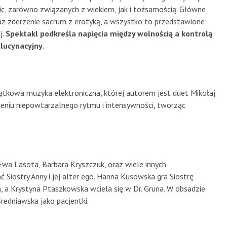
c, zarówno związanych z wiekiem, jak i tożsamością. Główne
z zderzenie sacrum z erotyką, a wszystko to przedstawione
j.
Spektakl podkreśla napięcia między wolnością a kontrolą
lucynacyjny.
tkowa muzyka elektroniczna, której autorem jest duet Mikołaj
ieniu niepowtarzalnego rytmu i intensywności, tworząc
wa Lasota, Barbara Kryszczuk, oraz wiele innych
 Siostry Anny i jej alter ego. Hanna Kusowska gra Siostrę
, a Krystyna Ptaszkowska wciela się w Dr. Gruna. W obsadzie
Średniawska jako pacjentki.