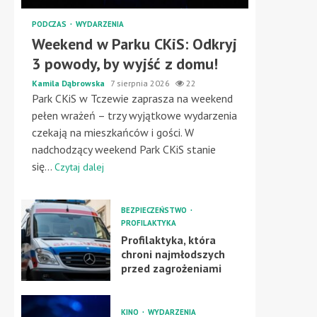
PODCZAS
WYDARZENIA
Weekend w Parku CKiS: Odkryj
3 powody, by wyjść z domu!
Kamila Dąbrowska
7 sierpnia 2026
22
Park CKiS w Tczewie zaprasza na weekend
pełen wrażeń – trzy wyjątkowe wydarzenia
czekają na mieszkańców i gości. W
nadchodzący weekend Park CKiS stanie
się...
Czytaj dalej
BEZPIECZEŃSTWO
PROFILAKTYKA
Profilaktyka, która
chroni najmłodszych
przed zagrożeniami
KINO
WYDARZENIA