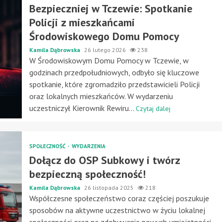
Bezpieczniej w Tczewie: Spotkanie
Policji z mieszkańcami
Środowiskowego Domu Pomocy
Kamila Dąbrowska
26 lutego 2026
238
W Środowiskowym Domu Pomocy w Tczewie, w
godzinach przedpołudniowych, odbyło się kluczowe
spotkanie, które zgromadziło przedstawicieli Policji
oraz lokalnych mieszkańców. W wydarzeniu
uczestniczył Kierownik Rewiru...
Czytaj dalej
SPOŁECZNOŚĆ
WYDARZENIA
Dołącz do OSP Subkowy i twórz
bezpieczną społeczność!
Kamila Dąbrowska
26 listopada 2025
218
Współczesne społeczeństwo coraz częściej poszukuje
sposobów na aktywne uczestnictwo w życiu lokalnej
społeczności oraz na zdobywanie nowych umiejętności.