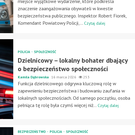
miejsce wyjątkowe wydarzenie, które podkreśla
znaczenie zaangażowania obywateli w kwestie
bezpieczeństwa publicznego. Inspektor Robert Fiorek,
Komendant Powiatowy Policji,...
Czytaj dalej
POLICJA
SPOŁECZNOŚĆ
Dzielnicowy – lokalny bohater dbający
o bezpieczeństwo społeczności
Kamila Dąbrowska
16 marca 2026
253
Funkcja dzielnicowego odgrywa kluczową rolę w
zapewnieniu bezpieczeństwa i budowaniu zaufania w
lokalnych społecznościach. Od samego początku, osoba
pełniąca tę rolę była czymś więcej niż...
Czytaj dalej
BEZPIECZEŃSTWO
POLICJA
SPOŁECZNOŚĆ