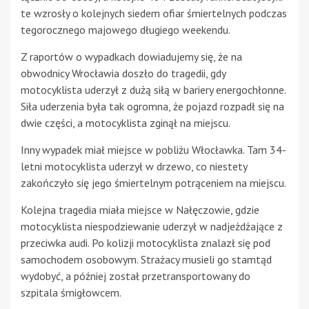
te wzrosły o kolejnych siedem ofiar śmiertelnych podczas
tegorocznego majowego długiego weekendu.
Z raportów o wypadkach dowiadujemy się, że na
obwodnicy Wrocławia doszło do tragedii, gdy
motocyklista uderzył z dużą siłą w bariery energochłonne.
Siła uderzenia była tak ogromna, że pojazd rozpadł się na
dwie części, a motocyklista zginął na miejscu.
Inny wypadek miał miejsce w pobliżu Włocławka. Tam 34-
letni motocyklista uderzył w drzewo, co niestety
zakończyło się jego śmiertelnym potrąceniem na miejscu.
Kolejna tragedia miała miejsce w Nałęczowie, gdzie
motocyklista niespodziewanie uderzył w nadjeżdżające z
przeciwka audi. Po kolizji motocyklista znalazł się pod
samochodem osobowym. Strażacy musieli go stamtąd
wydobyć, a później został przetransportowany do
szpitala śmigłowcem.