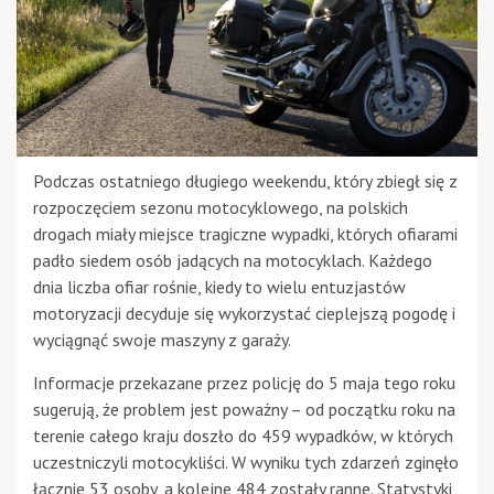
Podczas ostatniego długiego weekendu, który zbiegł się z
rozpoczęciem sezonu motocyklowego, na polskich
drogach miały miejsce tragiczne wypadki, których ofiarami
padło siedem osób jadących na motocyklach. Każdego
dnia liczba ofiar rośnie, kiedy to wielu entuzjastów
motoryzacji decyduje się wykorzystać cieplejszą pogodę i
wyciągnąć swoje maszyny z garaży.
Informacje przekazane przez policję do 5 maja tego roku
sugerują, że problem jest poważny – od początku roku na
terenie całego kraju doszło do 459 wypadków, w których
uczestniczyli motocykliści. W wyniku tych zdarzeń zginęło
łącznie 53 osoby, a kolejne 484 zostały ranne. Statystyki