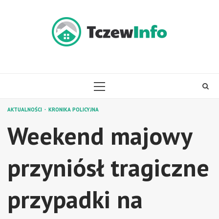
Skip
to
content
PRIMARY
MENU
AKTUALNOŚCI
KRONIKA POLICYJNA
Weekend majowy
przyniósł tragiczne
przypadki na