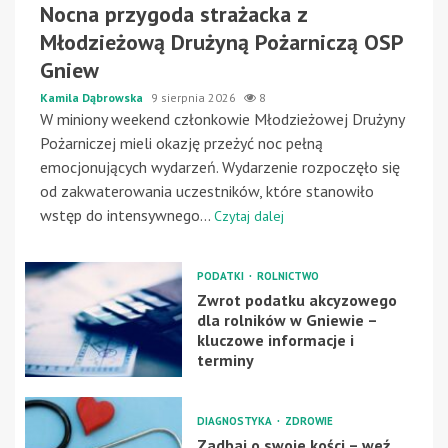
Nocna przygoda strażacka z
Młodzieżową Drużyną Pożarniczą OSP
Gniew
Kamila Dąbrowska
9 sierpnia 2026
8
W miniony weekend członkowie Młodzieżowej Drużyny
Pożarniczej mieli okazję przeżyć noc pełną
emocjonujących wydarzeń. Wydarzenie rozpoczęło się
od zakwaterowania uczestników, które stanowiło
wstęp do intensywnego...
Czytaj dalej
PODATKI
ROLNICTWO
Zwrot podatku akcyzowego
dla rolników w Gniewie –
kluczowe informacje i
terminy
DIAGNOSTYKA
ZDROWIE
Zadbaj o swoje kości – weź