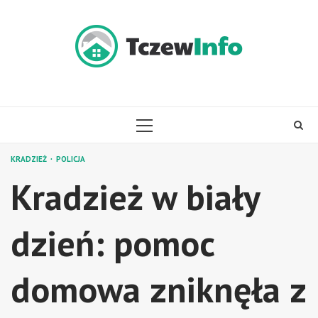
Skip
to
content
PRIMARY
MENU
KRADZIEŻ
POLICJA
Kradzież w biały
dzień: pomoc
domowa zniknęła z