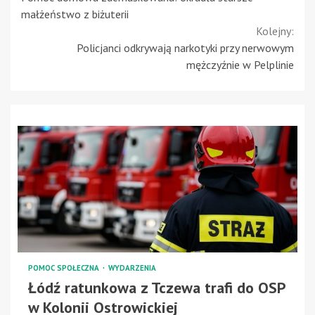
Reading
małżeństwo z biżuterii
Kolejny:
Policjanci odkrywają narkotyki przy nerwowym
mężczyźnie w Pelplinie
POMOC SPOŁECZNA
WYDARZENIA
Łódź ratunkowa z Tczewa trafi do OSP
w Kolonii Ostrowickiej